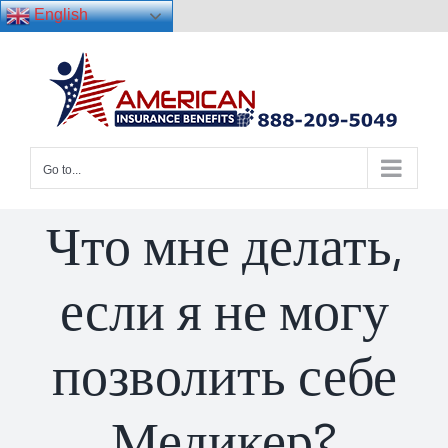
English
Skip
to
content
Go to...
Что мне делать,
если я не могу
позволить себе
Медикер?