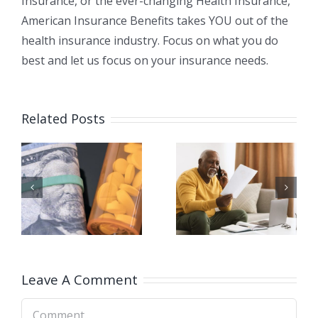
Insurance, or the ever-changing Health Insurance,
American Insurance Benefits takes YOU out of the
health insurance industry. Focus on what you do
best and let us focus on your insurance needs.
Related Posts
я
Как мне
Есть ли у
перейти от
Medicare
Medicare
франшиза
Advantag
ь
(дедактбл)?
к Medicare
?
Supplemen
Leave A Comment
Comment